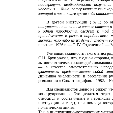
подчеркнуть необходимость получения
населения. ...Лица, потерявшие связь с н
которой в настоящее время себя относят»
В другой инструкции (№1) об опр
отсутствия в ... личном листке ответа 
к одной народности, следует к той 
принадлежат к разным народностям, т
листке» кого-либо из их детей, следует 
перепись 1926 г. — Т. IV. Отделение I. — М
Учитывая заданность такого этногра
С.И. Брук указал, что, с одной стороны,
активно этнически взаимодействовавших 
— в качестве самостоятельных наро
фактически представлявшие собой этн
Динамика численности и расселения ру
революции // Сов. этнография.—1982.—№ 
Для специалистов давно не секрет, ч
конструированию. Это делается через
относятся и составляемые к переписям 
инструкции и т. д.), при помощи котор
политическая линия.
Так, в инструктивно-методических матери