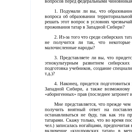
вопросов перед федеральными чиновника
1. Подумали ли вы, что образование
вопроса об образовании территориальной
решать этот вопрос в условиях чрезвыча
проживания татар в Западной Сибири?
2. Из-за того что среди сибирских та
не получится ли так, что некоторые 
малочисленные народы?
3. Представляете ли вы, что придет
этнокультурным развитием сибирских 
подготовка учебников, создание специал
т.д.)?
4. Наконец, придется подготовиться
Западной Сибири, а также возможному 
«аборигенных» прав (последнее затронет и
Мне представляется, что прежде чем
получить внятный ответ на поставле
останавливаться не буду, так как эта 
татарами. Скажу только, что во время по
чел.) записалась ногайцами, предпочитая 
включение «кундровских татар» в мет