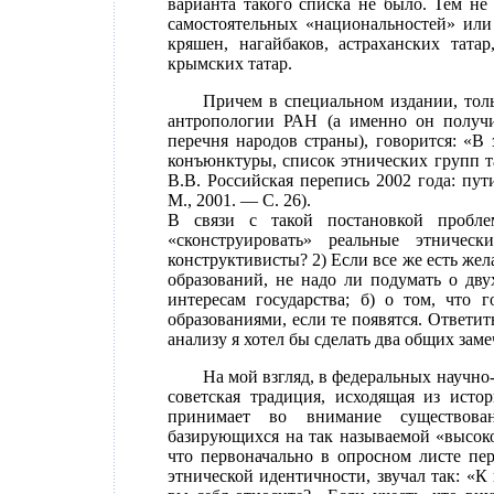
варианта такого списка не было. Тем не
самостоятельных «национальностей» или 
кряшен, нагайбаков, астраханских татар
крымских татар.
Причем в специальном издании, тол
антропологии РАН (а именно он получи
перечня народов страны), говорится: «В з
конъюнктуры, список этнических групп т
В.В. Российская перепись 2002 года: пу
М., 2001. — С. 26).
В связи с такой постановкой пробле
«сконструировать» реальные этническ
конструктивисты? 2) Если все же есть жел
образований, не надо ли подумать о дву
интересам государства; б) о том, что 
образованиями, если те появятся. Ответит
анализу я хотел бы сделать два общих заме
На мой взгляд, в федеральных научно
советская традиция, исходящая из истор
принимает во внимание существован
базирующихся на так называемой «высоко
что первоначально в опросном листе пе
этнической идентичности, звучал так: «К