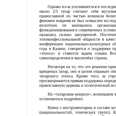
Однако из-за усилившегося в последн
около 2/3 татар считают себя мусуль
православной их частью возникла более
феномен вовремя не был осмыслен исслед
вплотную не занимались организа
функционирования в современных условия
оказалась сильно запущенной. Постеп
этноконфессиональной общности в качес
конференции национально-культурных о
года в Казани, говорится о поддержке 
«этноса» и ставится задача созыва Вс
самоопределения в масштабах страны.
Несмотря на то, что это решение пр
крещеных татар, оно в целом отражает о
татарского этноса. Кроме того, за ст
просматривается прямая поддержка опред
православную церковь и политический ис
На «татарском вопросе», возникшем 
остановиться подробнее.
Начну с инструментария, в составе к
(национальностей, этнических групп). К