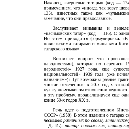
Наконец, «черневые татары» (код — 134
примечанием, что «иногда так зовут шор
135), известных также как «чулымски
замечание, что они православные.
Заслуживает внимания и выделе
«касимовских татар» (код — 116). С одно
Но затем приводится формулировка: «
поволжскими татарами и мишарями Касимо
татарского языка».
Возникает вопрос: что произош
народностями), которые по переписи 1
народностей» 1927 года, еще сущест
национальностей» 1939 года, уже исчез
названиям»)? Тут возможны разные тракт
многие отмеченные в 20-х годах этно-о
культурно-языковом отношении «единого 
в эту проблему, проанализируем еще оди
конце 50-х годов XX в.
Речь идет о подготовленном Инс
СССР» (1958). В этом издании о татарах с
несколько различных по своему этническ
—Д. И.):
татар поволжских, татар-кар