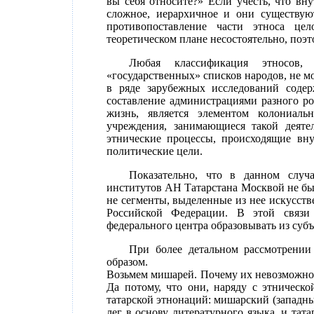
вы себя относите?» Если учесть, что вн
сложное, иерархичное и они существуют
противопоставление части этноса це
теоретическом плане несостоятельно, поэ
Любая классификация этносов, 
«государственных» списков народов, не мо
в ряде зарубежных исследований соде
составление администрациями разного ро
жизнь, является элементом колониаль
учреждения, занимающиеся такой деяте
этнические процессы, происходящие вн
политические цели.
Показательно, что в данном случ
институтов АН Татарстана Москвой не был
не сегменты, выделенные из нее искусст
Российской Федерации. В этой связи
федерального центра образовывать из суб
При более детальном рассмотрении
образом.
Возьмем мишарей. Почему их невозможно
Да потому, что они, наряду с этническо
татарской этнонаций: мишарский (западный
лег в основу литературного языка, и та