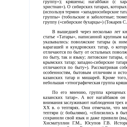
группу»); кряшены; нагайбаки (с хар
христиан»). О сибирских татарах, которы
(используя термин «западносибирские тата
группы» (тобольские и заболотные; тюме
группу («сибирские бухарцы») (Токарев С.
В вышедшей через несколько лет к
статье «Татары», написанной крупным ка
указывались: поволжские татары (к ним
карагашей и кундровских татар, о кото
отличаются по быту от остальных поволж
по быту, так и языку; литовские татары
крымских татар; западно-сибирские тата
отличаются по быту»). Рассматривая соб
особенностям, бытовым отличиям и исто
казанских татар и мишарей. Кроме того,
небольшая «этнографическая группа кряш
По его мнению, группа крещеных 
казанских татар». А вот нагайбаков он
внимания заслуживают наблюдения трех из
XX в. о тептярях. Они отмечали, что м
тептяри (с бобылями), «сблизились в б
сохранили свой язык и даже привили (выд
Хисматуллин Г.М., Юсупов Г.В. Истори