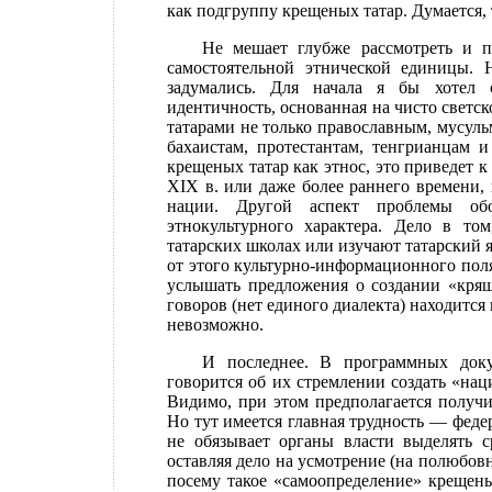
как подгруппу крещеных татар. Думается,
Не мешает глубже рассмотреть и п
самостоятельной этнической единицы. 
задумались. Для начала я бы хотел с
идентичность, основанная на чисто светск
татарами не только православным, мусул
бахаистам, протестантам, тенгрианцам 
крещеных татар как этнос, это приведет
XIX в. или даже более раннего времени,
нации. Другой аспект проблемы об
этнокультурного характера. Дело в то
татарских школах или изучают татарский я
от этого культурно-информационного пол
услышать предложения о создании «кряше
говоров (нет единого диалекта) находится
невозможно.
И последнее. В программных доку
говорится об их стремлении создать «на
Видимо, при этом предполагается получи
Но тут имеется главная трудность — фед
не обязывает органы власти выделять 
оставляя дело на усмотрение (на полюбовн
посему такое «самоопределение» крещен