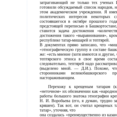
затрагивающий не только тех ученых 
готовили обсуждаемый список народов, н
этом академическом учреждении. Я име
политических интересов некоторых с
состоявшегося в октябре прошлого год
предстоящей переписью в Башкортостане,
ставится задача достижения «количес
достижения такого «выравнивания», кро
республике татар-мишарей и тептярей.
В документах прямо записано, что «миш
«этнографическую группу в составе башк
же: «есть мнение (хотя имеются и другие,
тептярского этноса в свое время сос
следовательно, тептярей надо рассматрив
(выделено мной. — Д.И.). Похоже, чт
сторонниками великобашкирского п
настораживающим.
Перехожу к крещеным татарам (к
«неточном» их обозначении как «народност
работы большого знатока этнографии кре
Н. И. Воробьева (его, я думаю, трудно 
кряшен). Так вот, он считал крещеных т
татар», уточняя, что
она создалась «преимущественно из казан