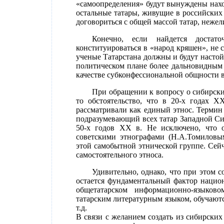
«самоопределения» будут вынуждены нахо
остальные татары, живущие в российских 
договориться с общей массой татар, нежел
Конечно, если найдется достат
конституироваться в «народ кряшен», не 
ученые Татарстана должны и будут настой
политическом плане более дальновидным б
качестве субконфессиональной общности в
При обращении к вопросу о сибирски
то обстоятельство, что в 20-х годах X
рассматривали как единый этнос. Термин
подразумевающий всех татар Западной Си
50-х годов XX в. Не исключено, что о
советскими этнографами (Н.А.Томиловы
этой самобытной этнической группе. Сей
самостоятельного этноса.
Удивительно, однако, что при этом 
остается фундаментальный фактор национ
общетатарском информационно-языков
татарским литературным языком, обучаютс
т.д.
В связи с желанием создать из сибирских