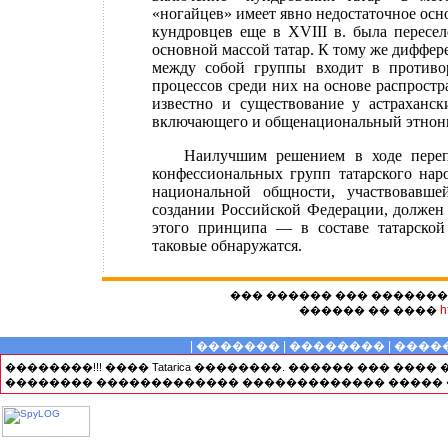
«ногайцев» имеет явно недостаточное осно
кундровцев еще в XVIII в. была пересел
основной массой татар. К тому же диффер
между собой группы входит в противо
процессов среди них на основе распрост
известно и существование у астраханск
включающего и общенациональный этнони
Наилучшим решением в ходе переп
конфессиональных групп татарского наро
национальной общности, участвовавше
создании Российской Федерации, должен 
этого принципа — в составе татарской
таковые обнаружатся.
��� ������ ��� ������
h
������ �� ����
|
�������
|
��������
|
����
��������!!! ���� Tatarica ��������. ������ ��� ��
�������� ������������� ������������� ����� 