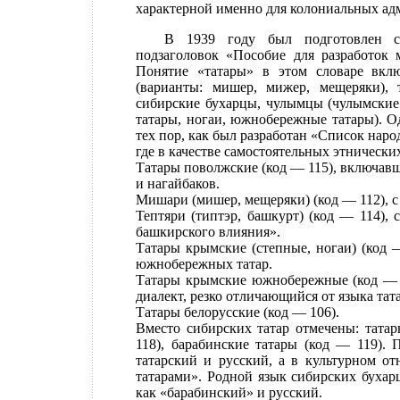
характерной именно для колониальных ад
В 1939 году был подготовлен с
подзаголовок «Пособие для разработок 
Понятие «татары» в этом словаре вкл
(варианты: мишер, мижер, мещеряки), т
сибирские бухарцы, чулымцы (чулымские 
татары, ногаи, южнобережные татары). О
тех пор, как был разработан «Список наро
где в качестве самостоятельных этническ
Татары поволжские (код — 115), включавш
и нагайбаков.
Мишари (мишер, мещеряки) (код — 112), 
Тептяри (типтэр, башкурт) (код — 114),
башкирского влияния».
Татары крымские (степные, ногаи) (код 
южнобережных татар.
Татары крымские южнобережные (код — 
диалект, резко отличающийся от языка тат
Татары белорусские (код — 106).
Вместо сибирских татар отмечены: татар
118), барабинские татары (код — 119). 
татарский и русский, а в культурном о
татарами». Родной язык сибирских бухар
как «барабинский» и русский.