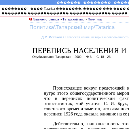
|
�������
|
��������
|
����
��������!!! ���� Tatarica ��������. ������ ��� ��
�������� ������������� ������������� ����� 
Главная страница
>
Татарский мир
>
Политика
Политика\Татарский мир\Tatarica
Д.М. Исхаков
\ Татарская нация: история и современност
ПЕРЕПИСЬ НАСЕЛЕНИЯ И
Опубликовано: Татарстан.—2002.—№ 3.— С. 18—23.
Происходящее вокруг предстоящей в
нутро этого общегосударственного меро
что в переписях политический факто
этностатистик, мой учитель С. И. Бру
советского времени заметил, что сама по
переписи 1926 года оказала влияние на ее 
Действительно, направленность э
подготовленном к переписи, говорило