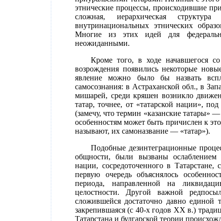
этнические процессы, происходившие при
сложная, иерархическая структура
внутринациональных этнических образо
Многие из этих идей для федеральн
неожиданными.
Кроме того, в ходе начавшегося с
возрождения появились некоторые новые
явление можно было бы назвать вспле
самосознания: в Астраханской обл., в За
мишарей, среди кряшен возникло движен
татар, точнее, от «татарской нации», по
(замечу, что термин «казанские татары» —
особенностям может быть причислен к этой
называют, их самоназвание — «татар»).
Подобные дезинтеграционные процес
общности, были вызваны ослаблением 
нации, сосредоточенного в Татарстане,
первую очередь объяснялось особеннос
периода, направленной на ликвидаци
целостности. Другой важной редпосы
сложившейся достаточно давно единой т
закрепившаяся (с 40-х годов XX в.) трад
Татарстана и булгарской теории происхож