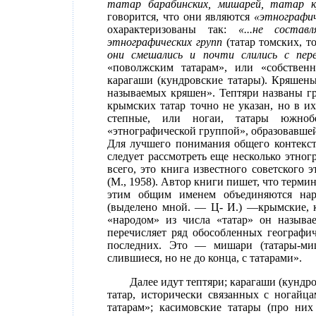
татар барабинских, мишарей, татар к
говорится, что они являются
«этнографич
охарактеризованы так:
«...не соста
этнографических групп
(татар томских, т
они смешались и почти слились с пер
«поволжским татарам», или «собствен
карагаши (кундровские татары). Кряшены
называемых кряшен». Тептяри названы гр
крымских татар точно не указан, но в и
степные, или ногаи, татары южноб
«этнографической группой», образовавшей
Для лучшего понимания общего контекст
следует рассмотреть еще несколько этно
всего, это книга известного советского
(М., 1958). Автор книги пишет, что терми
этим общим именем объединяются нар
(выделено мной. — Ц- И.) —крымские, к
«народом» из числа «татар» он называе
перечисляет ряд обособленных географи
последних. Это — мишари (татары-миш
слившиеся, но не до конца, с татарами».
Далее идут тептяри; карагаши (кундр
татар, исторически связанных с ногайца
татарам»; касимовские татары (про них