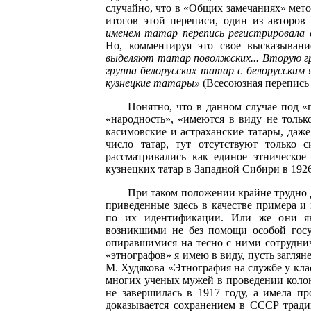
случайно, что в «Общих замечаниях» мет
итогов этой переписи, один из авторов 
именем татар перепись регистрировала 
Но, комментируя это свое высказывани
выделяют татар поволжских... Вторую г
группа белорусских татар с белорусским я
кузнецкие татары»
(Всесоюзная перепись 
Понятно, что в данном случае под «
«народность», «имеются в виду не тольк
касимовские и астраханские татары, даж
число татар, тут отсутствуют только с
рассматривались как единое этническое
кузнецких татар в Западной Сибири в 192
При таком положении крайне трудно д
приведенные здесь в качестве примера и
по их идентификации. Или же они явл
возникшими не без помощи особой госу
опиравшимися на тесно с ними сотруднич
«этнографов» я имею в виду, пусть заглян
М. Худякова «Этнография на службе у клас
многих ученых мужей в проведении колон
не завершилась в 1917 году, а имела пр
доказывается сохранением в СССР традиц