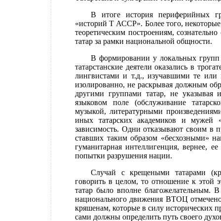
В итоге история периферийных гр
«историй Т АССР». Более того, некоторые
теоретическим построениям, сознательно
татар за рамки национальной общности.
В формировании у локальных групп т
татарстанские деятели оказались в трог
лингвистами и т.д., изучавшими те или
изолированно, не раскрывая должным обр
другими группами татар, не указывая
языковом поле (обслуживание татарско
музыкой, литературными произведениями
иных татарских академиков и мужей «
зависимость. Одни отказывают своим в п
ставших таким образом «бесхозными» наш
гуманитарная интеллигенция, вернее, ее
попытки разрушения нации.
Случай с крещеными татарами (кр
говорить в целом, то отношение к этой 
татар было вполне благожелательным. В
национального движения ВТОЦ отмечено:«
кряшенам, которые в силу исторических пр
сами должны определить путь своего духо