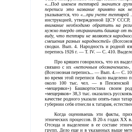
«...Под именем тептярей значится груп
переписи это название принято как н
указывается, что
«...при учете тептярей
.
инструкцией, утвержденной ЦСУ СССР, 
внимание необходимо обратить на реги
нужно твердо отграничить башкир от та
виду, что тептяри не являются народнос
смешения разных народностей»
(Всесоюзн
сводки. Вып. 4. Народность и родной я
перепись 1926 г. — Т. IV. — С. 410. Выдел
Про кряшен говорилось, что их выде
связано с их
«неточным обозначением»
,
(Всесоюзная перепись... — Вып. 4.— С. 1
во время этой переписи было выделено п
около 100 тыс. чел. — в Пензенской 
«мещеряки») Башкортостана своим ро
«мещеряков» 38,3 тыс. оказались русскоя
качестве родного указали опять-таки татар
губернии себя отнесли к татарам, естеств
Когда оцениваешь эти факты, прих
этнических процессов. В 20-х годах XX в
Отсюда и выделение в ее составе этнич
групп. Дело еще и в указанных выше мет