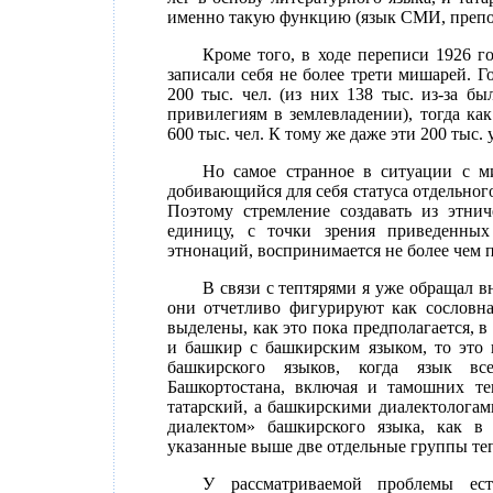
именно такую функцию (язык СМИ, препода
Кроме того, в ходе переписи 1926 г
записали себя не более трети мишарей. Г
200 тыс. чел. (из них 138 тыс. из-за 
привилегиям в землевладении), тогда ка
600 тыс. чел. К тому же даже эти 200 тыс
Но самое странное в ситуации с ми
добивающийся для себя статуса отдельного
Поэтому стремление создавать из этни
единицу, с точки зрения приведенны
этнонаций, воспринимается не более чем 
В связи с тептярями я уже обращал в
они отчетливо фигурируют как сословна
выделены, как это пока предполагается, в 
и башкир с башкирским языком, то это 
башкирского языков, когда язык всег
Башкортостана, включая и тамошних теп
татарский, а башкирскими диалектологами
диалектом» башкирского языка, как в
указанные выше две отдельные группы те
У рассматриваемой проблемы ест