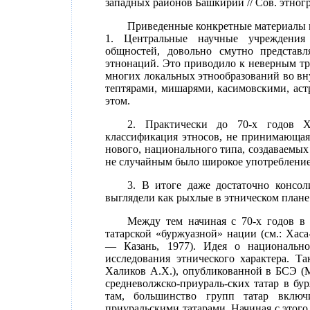
западных районов Башкирии // Сов. этно
Приведенные конкретные материалы п
1. Центральные научные учреждения
общностей, довольно смутно представ
этнонаций. Это приводило к неверным тр
многих локальных этнообразований во вн
тептярами, мишарями, касимовскими, аст
этом.
2. Практически до 70-х годов X
классификация этносов, не принимающа
нового, национального типа, создаваемых
не случайным было широкое употребление
3. В итоге даже достаточно консол
выглядели как рыхлые в этническом плане
Между тем начиная с 70-х годов в 
татарской «буржуазной» нации (см.: Хас
— Казань, 1977). Идея о национально
исследования этнического характера. Т
Халиков А.Х.), опубликованной в БСЭ (М
средневолжско-приураль-ских татар в бу
там, большинство групп татар включ
приуральскими татарами. Начиная с этог