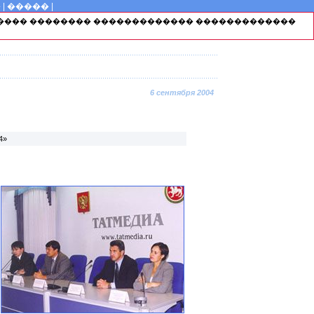
�
|
�����
|
������ �������� ������������� �������������
6 сентября 2004
4»