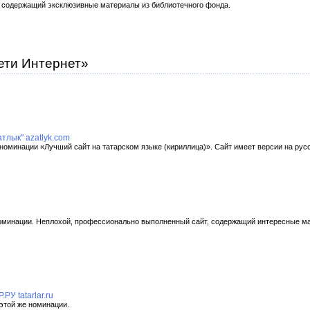
, содержащий эксклюзивные материалы из библиотечного фонда.
ети Интернет»
тлык" azatlyk.com
 номинации «Лучший сайт на татарском языке (кириллица)». Сайт имеет версии на русс
номинации. Неплохой, профессионально выполненный сайт, содержащий интересные мат
У tatarlar.ru
 этой же номинации.