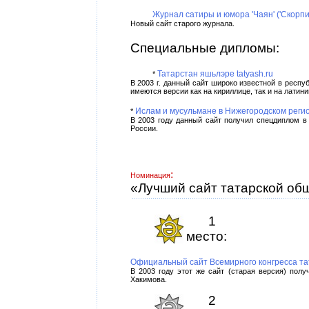
Журнал сатиры и юмора 'Чаян' ('Скорпио
Новый сайт старого журнала.
Специальные дипломы:
Татарстан яшьлэре tatyash.ru
*
В 2003 г. данный сайт широко известной в респу
имеются версии как на кириллице, так и на латини
Ислам и мусульмане в Нижегородском регион
*
В 2003 году данный сайт получил спецдиплом в
России.
:
Номинация
«Лучший сайт татарской об
1
место:
Официальный сайт Всемирного конгресса тата
В 2003 году этот же сайт (старая версия) пол
Хакимова.
2