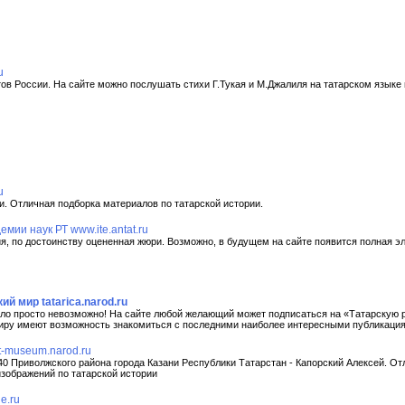
u
ов России. На сайте можно послушать стихи Г.Тукая и М.Джалиля на татарском языке
u
и. Отличная подборка материалов по татарской истории.
мии наук РТ www.ite.antat.ru
ия, по достоинству оцененная жюри. Возможно, в будущем на сайте появится полная э
ий мир tatarica.narod.ru
было просто невозможно! На сайте любой желающий может подписаться на «Татарскую
иру имеют возможность знакомиться с последними наиболее интересными публикациям
t-museum.narod.ru
0 Приволжского района города Казани Республики Татарстан - Капорский Алексей. От
зображений по татарской истории
e.ru