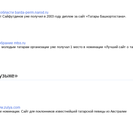
области barda-perm.narod.ru
ат Сайфутдинов уже получил в 2003 году диплом за сайт «Татары Башкортостана».
брание mtss.ru
м молодым татарам организации уже получал 1 место в номинации «Лучший сайт о тат
узыке»
w.zulya.com
 же номинации. Сайт для поклонников известнейшей татарской певицы из Австралии