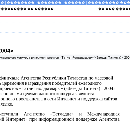
��
|
��������
|
�������
|
������
|
��������� ��
http://tatarica.yuldash.com/
�� ��������� �� ������
. �� ��� ��
2004»
ародного конкурса интернет-проектов «Татнет йолдызлары» («Звезды Татнета) - 200
рифинг-зале Агентства Республики Татарстан по массовой
ь церемония награждения победителей ежегодного
роектов «Татнет йолдызлары» («Звезды Татнета) - 2004»
 основными целями данного конкурса являются
нного пространства в сети Интернет и поддержка сайтов
 языке.
выступили Агентство «Татмедиа» и Международная
кий Интернет» при информационной поддержке Агентства