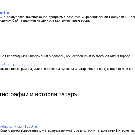
rt.ru
й в республике (Комплексная программа развития информатизации Республики Тата
оценку. Сайт выполнен на двух языках, имеет вап-версию.
 Вся необходимая информация о деловой, общественной и культурной жизни города.
й портал aktanish.ru
анышского района, имеет версию на русском и татарском языках, в том числе и на л
этнографии и истории татар»
 юбилея kazan1000.ru
богато иллюстрированных материалов по культуре и истории татар в сети Интернет вс