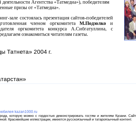
 деятельности Агентства «Татмедиа»), победителям
енные призы от «Татмедиа».
нг-зале состоялась презентация сайтов-победителей
дготовленная членом оргкомитета
М.Подзолко
и
дателя оргкомитета конкурса А.Сибгатуллина, с
едлагаем ознакомиться читателям газеты.
ы Татнета» 2004 г.
атарстан»
 юбилея kazan1000.ru
орода, которую можно с гордостью демонстрировать гостям и жителям Казани. Сай
ллиной. Красивейшие иллюстрации, имеются русскоязычный и татароязычный контент.