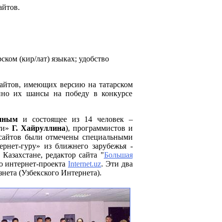
айтов.
ском (кир/лат) языках; удобство
айтов, имеющих версию на татарском
енно их шансы на победу в конкурсе
иным
и состоящее из 14 человек –
сти»
Г. Хайруллина
), программистов и
8 сайтов были отмечены специальными
рнет-гуру» из ближнего зарубежья -
Казахстане, редактор сайта "
Большая
о интернет-проекта
Internet.uz
. Эти два
нета (Узбекского Интернета).