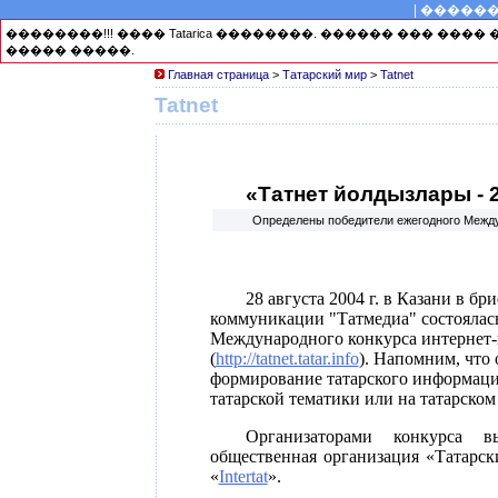
|
�����
��������!!! ���� Tatarica ��������. ������ ��� ��
����� �����.
Главная страница
>
Татарский мир
>
Tatnet
Tatnet
«Татнет йолдызлары - 
Определены победители ежегодного Междун
28 августа 2004 г. в Казани в б
коммуникации "Татмедиа" состоялас
Международного конкурса интернет-п
(
http://tatnet.tatar.info
). Напомним, что
формирование татарского информацио
татарской тематики или на татарском
Организаторами конкурса 
общественная организация «Татарс
«
Intertat
».