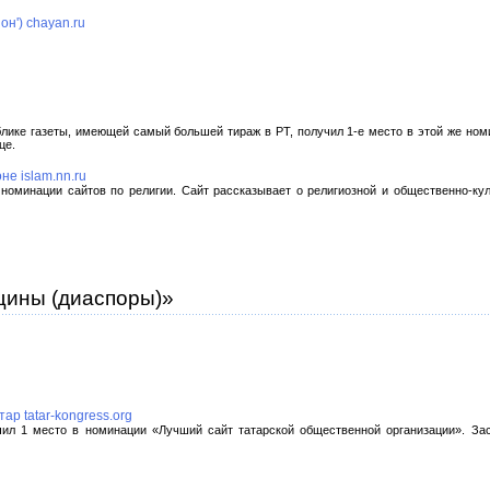
н') chayan.ru
блике газеты, имеющей самый большей тираж в РТ, получил 1-е место в этой же ном
це.
е islam.nn.ru
 номинации сайтов по религии. Сайт рассказывает о религиозной и общественно-ку
щины (диаспоры)»
р tatar-kongress.org
учил 1 место в номинации «Лучший сайт татарской общественной организации». За