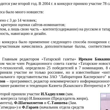
ится уже второй год. В 2004 г. в конкурсе приняло участие 78 с
рса было много новшеств:
но с 3 до 14 человек;
е критерии оценки сайтов-номинантов;
ом, а лишь свою часть – контент(содержание) на русском и татар
ьность, навигацию и дизайн.
й конкурса было применение следующего способа поощрения с
участникам начислялись дополнительные баллы, соответств
е Главным редактором «Татарской газеты»
Иреком Биккин
ом числе член Редакционного совета газеты «Татарские ново
т-технологий, определило 25 победителей в 7 номинациях. 
иняли участие не только россияне, но и известнейшие «инте
ального представительства ЗАО "Лаборатория Касперского" в 
пов
– программист, редактор некоммерческого информационног
шнее развитие и тенденции Казнета (Казахского Интернета) и Уз
оторой приняли участие
И.Хадиуллин
(зам.
конгресса татар) И.Биккинин (Председатель жюри),
митета),
Ф.Шагиахметов
и
С.Таишева
(Зам.
Татмедиа») и
Ф.Гараев
(начальник отдела средств