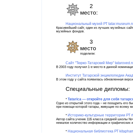
2
место:
Национальный музей РТ tatar.museum.r
Красивейший сайт, один из лучших музейных сайт
музейных фондов.
3
место
поделили:
Сайт "Тюрко-Татарский Мир" tataroved.r
В 2003 году получил 1-е место в данной номинаци
Институт Татарской энциклопедии Акаде
В этом году у сайта появилась обновленная верс
Специальные дипломы:
Tatarica — откройте для себя татарск
*
Одно из открытий этого года – не поощрить его 
при помощи которой татары, живущие по всему м
Историко-культурные территории РТ r
*
Автор сайта ученик 11Б класса средней школы №4
немалое количество информации и графических и
Национальная библиотека РТ kitaphan
*