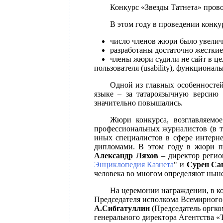
Конкурс «Звезды Татнета» провод
В этом году в проведении конку
число членов жюри было увеличе
разработаны достаточно жестки
члены жюри судили не сайт в цел
пользователя (usability), функционал
Одной из главных особенносте
языке – за татароязычную версию 
значительно повышались.
Жюри конкурса, возглавляемо
профессиональных журналистов (в т
иных специалистов в сфере интерне
дипломами. В этом году в жюри пр
Александр Ляхов
– директор регион
Энциклопедия Казнета
" и
Сурен Са
человека во многом определяют ныне
На церемонии награждении, в к
Председателя исполкома Всемирного 
А.Сибгатуллин
(Председатель оргко
генерального директора Агентства «