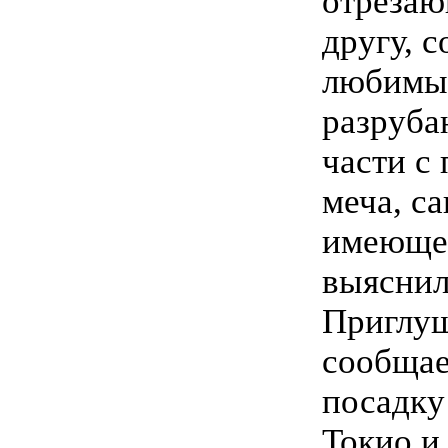
отрезаю
другу, 
любимым
разруба
части с
меча, са
имеющег
выяснил
Приглуш
сообщае
посадку
Токио и