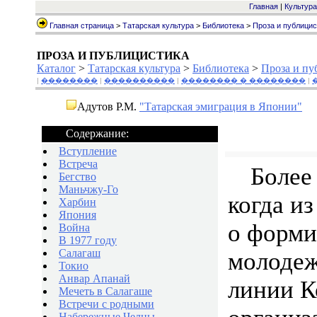
Главная
|
Культура
Главная страница
>
Татарская культура
>
Библиотека
>
Проза и публицис
ПРОЗА И ПУБЛИЦИСТИКА
Каталог
>
Татарская культура
>
Библиотека
>
Проза и пу
|
��������
|
����������
|
�������� � ��������
|
Адутов Р.М.
"Татарская эмиграция в Японии"
Содержание:
Вступление
Встреча
Более 
Бегство
Маньчжу-Го
когда и
Харбин
Япония
о форми
Война
В 1977 году
Салагаш
молодеж
Токио
Анвар Апанай
линии К
Мечеть в Салагаше
Встречи с родными
Набережные Челны