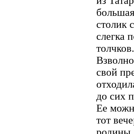
из Татар
большая
столик 
слегка 
толчков
Взволно
свой пр
отходила
до сих 
Ее можн
тот веч
родины,