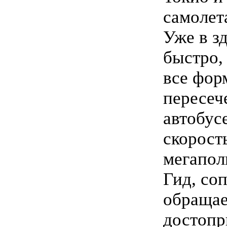
самолет
Уже в з
быстро,
все фор
пересеч
автобус
скорост
мегапол
Гид, со
обращае
достопр