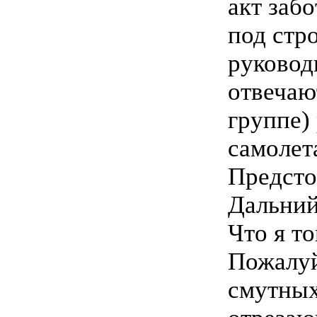
акт забо
под стр
руковод
отвечаю
группе)
самолет
Предсто
Дальний
Что я то
Пожалуй
смутных