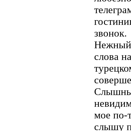
телегра
гостини
звонок.
Нежный 
слова н
турецко
соверше
Слышны
невидим
мое по-т
слышу п