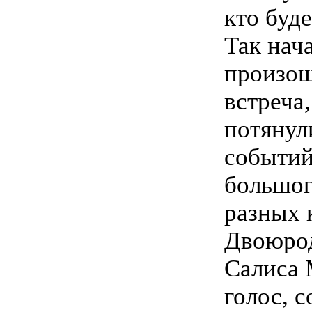
кто буде
Так нач
произош
встреча
потянул
событий
большог
разных 
Двоюрод
Салиса 
голос, 