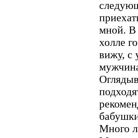
следующ
приехат
мной. В
холле г
вижу, с
мужчина
Оглядыв
подходя
рекомен
бабушки
Много л