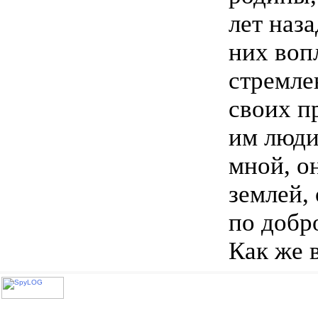
лет наза
них воп
стремле
своих п
им люди
мной, о
землей,
по добр
Как же 