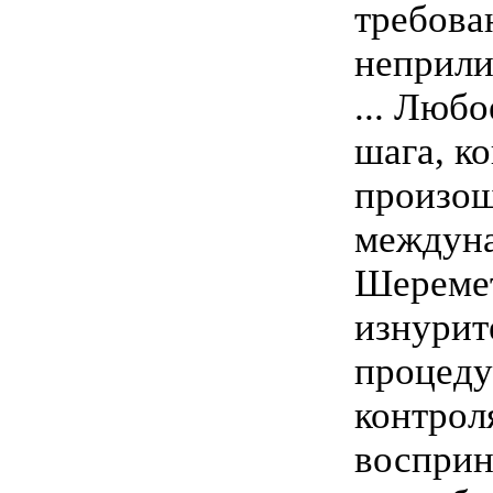
требова
неприл
... Любо
шага, ко
произош
междуна
Шеремет
изнурит
процеду
контрол
восприн