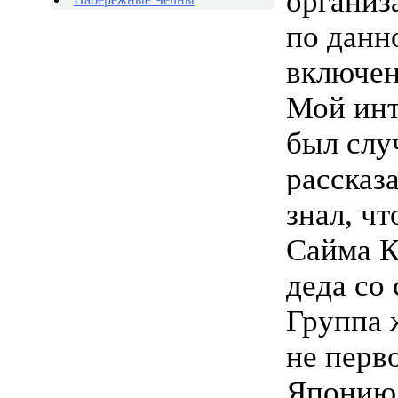
организ
по данн
включен
Мой инт
был слу
рассказ
знал, ч
Сайма К
деда со
Группа ж
не перв
Японию 