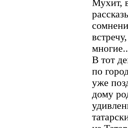
Мухит, 
рассказ
сомнени
встречу,
многие..
В тот д
по горо
уже поз
дому ро
удивлен
татарск