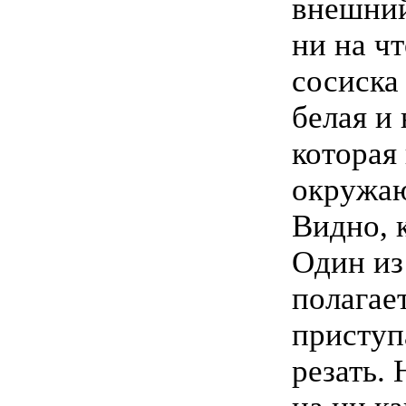
внешний
ни на ч
сосиска
белая и
которая
окружаю
Видно, к
Один из
полагае
приступа
резать. 