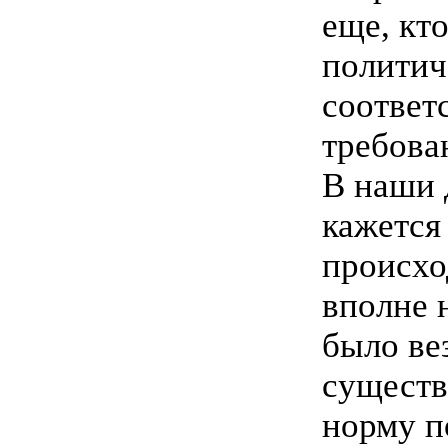
еще, кт
политич
соответ
требова
В наши д
кажется
происхо
вполне 
было ве
существ
норму п