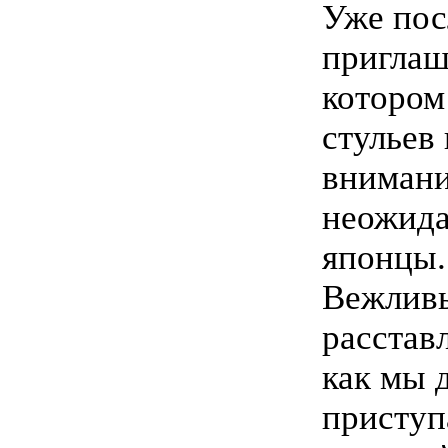
Уже пос
приглаш
котором
стульев
внимани
неожида
японцы.
Вежливы
расстав
как мы 
приступ