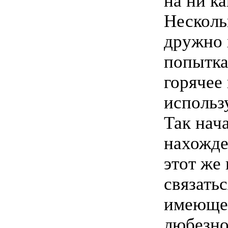
на ни ка
Несколь
дружно 
попытка
горячее
использ
Так нач
нахожде
этот же
связать
имеющем
любезно