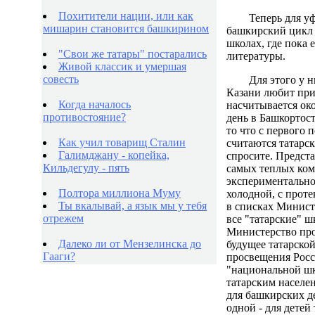
Похитители нации, или как
Теперь для у
мишарин становится башкирином
башкирский цикл 
школах, где пока 
"Свои же татары" постарались
литературы.
Живой классик и умершая
совесть
Для этого у 
Казани любит при
Когда началось
насчитывается ок
противостояние?
день в Башкортост
то что с первого 
Как учил товарищ Сталин
считаются татарс
Галимджану - копейка,
спросите. Предста
Кильдегулу - пять
самых теплых комн
экспериментально
Полтора миллиона Муму
холодной, с прот
Ты вкалывай, а язык мы у тебя
в списках Минист
отрежем
все "татарские" 
Министерство прос
Далеко ли от Мензелинска до
будущее татарско
Гааги?
просвещения Росс
"национальной шко
татарским населен
для башкирских д
одной - для детей