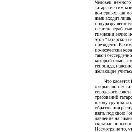
Человек, немного 
татарские гимнази
во-первых, как м
язык входит лишь 
полуразрушенном 
нефтеперерабатыв
гимназии вечно н
этой "татарской 
президента Рахимо
по-иезуитски ков
такой бессердечно
который помог са
геноцида, наверно
желающие учиться 
Что касается
открывало там та
городского совет
требований татар
школу группы тат
образования респ
взять под свою "о
давление на гимн
скрытые попытки 
Несмотря на то, ч