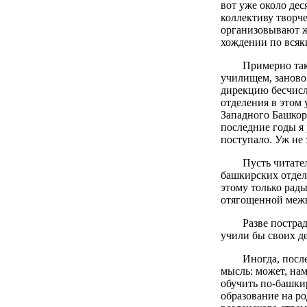
вот уже около дес
коллективу творч
организовывают ж
хождении по вся
Примерно так
училищем, заново
дирекцию бесчисл
отделения в этом
Западного Башкорт
последние годы я 
поступало. Уж не 
Пусть читате
башкирских отдел
этому только рады
отягощенной меж
Разве постра
учили бы своих де
Иногда, посл
мысль: может, нам
обучить по-башки
образование на ро