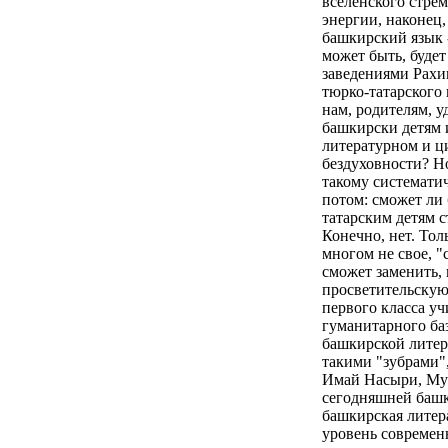
вселенского стрем
энергии, наконец,
башкирский язык -
может быть, буде
заведениями Рахи
тюрко-татарского
нам, родителям, у
башкирски детям 
литературном и ц
бездуховности? Н
такому системати
потом: сможет ли
татарским детям с
Конечно, нет. То
многом не свое, "
сможет заменить,
просветительскую 
первого класса уч
гуманитарного баз
башкирской литер
такими "зубрами"
Имай Насыри, Мус
сегодняшней башки
башкирская литер
уровень современ