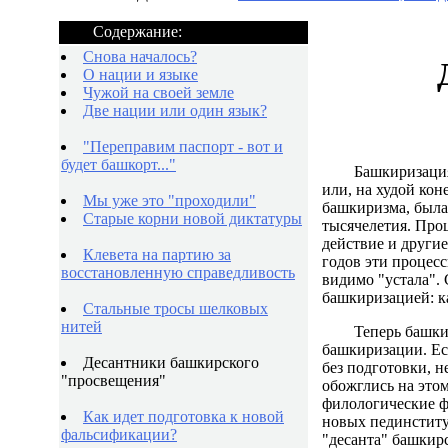
Содержание:
Снова началось?
О нации и языке
Чужой на своей земле
Две нации или один язык?
"Переправим паспорт - вот и
будет башкорт..."
Башкиризация
или, на худой кон
Мы уже это "проходили"
башкиризма, была 
Старые корни новой диктатуры
тысячелетия. Про
действие и другие
Клевета на партию за
годов эти процесс
восстановленную справедливость
видимо "устала".
башкиризацией: ка
Стальные тросы шелковых
нитей
Теперь башки
башкиризации. Ес
Десантники башкирского
без подготовки, н
"просвещения"
обожглись на этом
филологические ф
Как идет подготовка к новой
новых пединститу
фальсификации?
"десанта" башкир