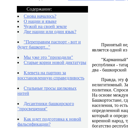
Содержание:
Снова началось?
О нации и языке
Чужой на своей земле
Две нации или один язык?
"Переправим паспорт - вот и
Принятый нед
будет башкорт..."
является одной и
Мы уже это "проходили"
"Карманный" 
Старые корни новой диктатуры
республики - тата
два - башкирский 
Клевета на партию за
восстановленную справедливость
Правда, эту ф
нелигитимный. За 
Стальные тросы шелковых
политики. Спроси
нитей
На основе междун
Башкортостане, гд
Десантники башкирского
населения, то ес
"просвещения"
определенной нац
который и определ
Как идет подготовка к новой
коренной народ, 
фальсификации?
богатство республ