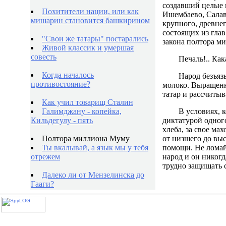
создавший целые 
Похитители нации, или как
Ишембаево, Салав
мишарин становится башкирином
крупного, древне
состоящих из глав
"Свои же татары" постарались
закона полтора ми
Живой классик и умершая
совесть
Печаль!.. Кака
Когда началось
Народ безъяз
противостояние?
молоко. Выращенн
татар и рассчитыв
Как учил товарищ Сталин
Галимджану - копейка,
В условиях, 
Кильдегулу - пять
диктатурой одного 
хлеба, за свое ма
Полтора миллиона Муму
от низшего до выс
Ты вкалывай, а язык мы у тебя
помощи. Не ломайт
отрежем
народ и он никогд
трудно защищать 
Далеко ли от Мензелинска до
Гааги?