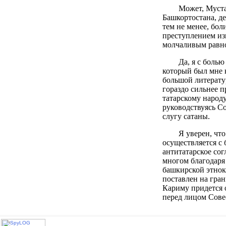
Может, Муста
Башкортостана, де
тем не менее, боли
преступлением из
молчаливым равн
Да, я с болью
который был мне к
большой литератур
гораздо сильнее 
татарскому народу
руководствуясь Со
слугу сатаны.
Я уверен, чт
осуществляется с
антитатарское со
многом благодаря
башкирской этнок
поставлен на гра
Кариму придется о
перед лицом Сове