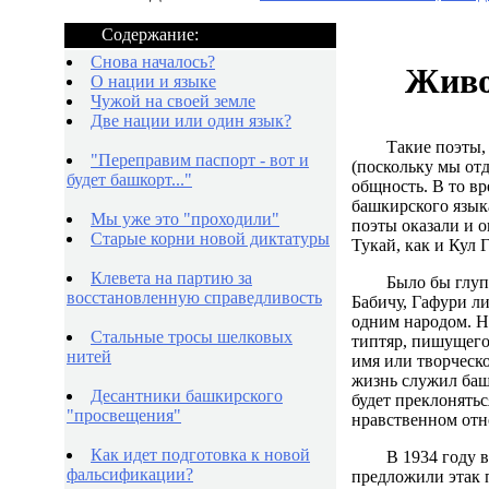
Содержание:
Снова началось?
Живо
О нации и языке
Чужой на своей земле
Две нации или один язык?
Такие поэты, 
"Переправим паспорт - вот и
(поскольку мы отд
будет башкорт..."
общность. В то вр
башкирского языка
Мы уже это "проходили"
поэты оказали и 
Старые корни новой диктатуры
Тукай, как и Кул Г
Клевета на партию за
Было бы глуп
восстановленную справедливость
Бабичу, Гафури л
одним народом. Но
Стальные тросы шелковых
типтяр, пишущего 
нитей
имя или творческо
жизнь служил баш
Десантники башкирского
будет преклонятьс
"просвещения"
нравственном отн
Как идет подготовка к новой
В 1934 году 
фальсификации?
предложили этак п