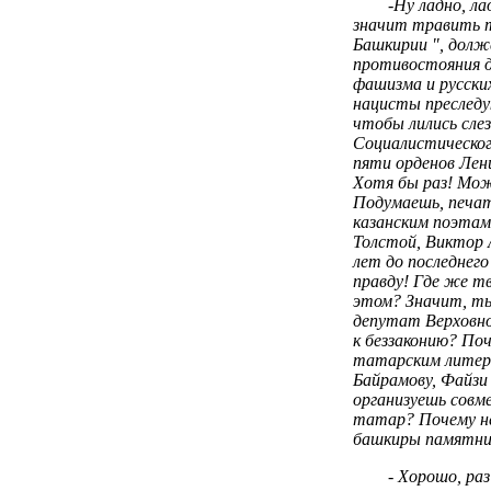
-Ну ладно, л
значит травить т
Башкирии ", долж
противостояния д
фашизма и русских
нацисты преследу
чтобы лились сле
Социалистическог
пяти орденов Лени
Хотя бы раз! Мо
Подумаешь, печат
казанским поэтам.
Толстой, Виктор А
лет до последнег
правду! Где же тв
этом? Значит, ты
депутат Верховн
к беззаконию? П
татарским литера
Байрамову, Файзи
организуешь совм
татар? Почему не
башкиры памятник
- Хорошо, ра