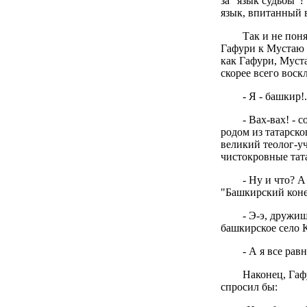
за "язык судьбы"?
язык, впитанный 
Так и не пон
Гафури к Мустаю 
как Гафури, Муста
скорее всего воск
- Я - башкир!
- Вах-вах! -
родом из татарско
великий теолог-у
чистокровные тата
- Ну и что? А
"Башкирский коне
- Э-э, дружищ
башкирское село К
- А я все рав
Наконец, Гаф
спросил бы: