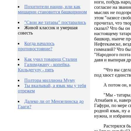
ноги, побудь нар
Похитители нации, или как
согласие на звани
мишарин становится башкирином
мыслях не подозре
этом "оазисе сво
"Свои же татары" постарались
прочитал, что тво
Живой классик и умершая
сказал? Что бы он
совесть
настоящему татарс
башкир, нынче пр
Когда началось
Нефтекамске, вез
противостояние?
гимназий? Что бы 
"Народного поэта
Как учил товарищ Сталин
давя и выпирая др
Галимджану - копейка,
Кильдегулу - пять
"Что вы сдела
под хвост единств
Полтора миллиона Муму
А потом он, 
Ты вкалывай, а язык мы у тебя
отрежем
"Мы - татары
Атнабаев и, наве
Далеко ли от Мензелинска до
Гафури, по мере с
Гааги?
родной язык, ну а
нужна, и избранны
Растерялся бы