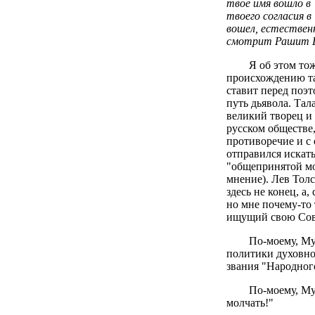
твое имя вошло в
твоего согласия 
вошел, естествен
смотрит Рашит 
Я об этом то
происхождению та
ставит перед поэт
путь дьявола. Тал
великий творец и
русском обществе,
противоречие и с
отправился иска
"общепринятой мо
мнение). Лев Толс
здесь не конец, а,
но мне почему-то 
ищущий свою Сове
По-моему, Му
политики духовно-
звания "Народног
По-моему, Му
молчать!"